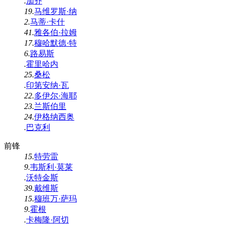
.
加齐
19.
马维罗斯·纳
2.
马蒂·卡什
41.
雅各伯·拉姆
17.
穆哈默德·特
6.
路易斯
.
霍里哈内
25.
桑松
.
印第安纳·瓦
22.
多伊尔·海耶
23.
兰斯伯里
24.
伊格纳西奥
.
巴克利
前锋
15.
特劳雷
9.
韦斯利·莫莱
.
沃特金斯
39.
戴维斯
15.
穆班万·萨玛
9.
霍根
.
卡梅隆·阿切