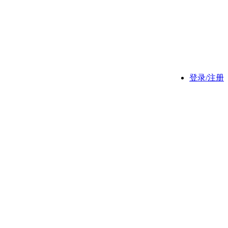
登录/注册