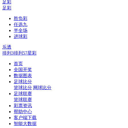
足彩
足彩
胜负彩
任选九
半全场
进球彩
乐透
排列3
排列5
7星彩
首页
全国开奖
数据图表
足球比分
篮球比分
网球比分
足球联赛
篮球联赛
彩票资讯
帮助中心
客户端下载
智能大数据