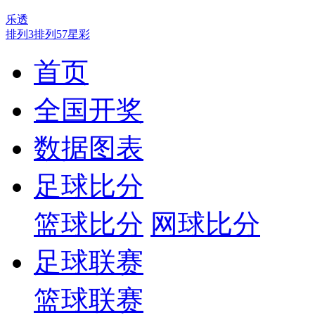
乐透
排列3
排列5
7星彩
首页
全国开奖
数据图表
足球比分
篮球比分
网球比分
足球联赛
篮球联赛