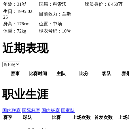
年龄：31岁
国籍：科索沃
球员身价：€ 450万
生日：1995-02-
目前效力：兰斯
25
身高：176cm
位置：中场
体重：72kg
球衣号码：10号
近期表现
赛事
比赛时间
主队
比分
客队
赛
职业生涯
国内联赛
国际杯赛
国内杯赛
国家队
赛季
球队
比赛
上场次数
首发次数
上场