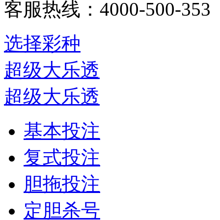
客服热线：4000-500-353
选择彩种
超级大乐透
超级大乐透
基本投注
复式投注
胆拖投注
定胆杀号