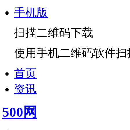
手机版
扫描二维码下载
使用手机二维码软件扫
首页
资讯
500网