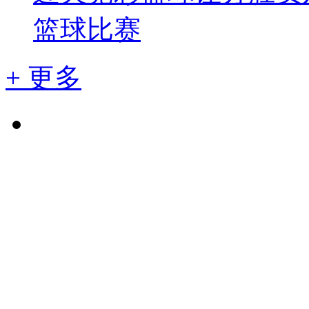
篮球比赛
+ 更多