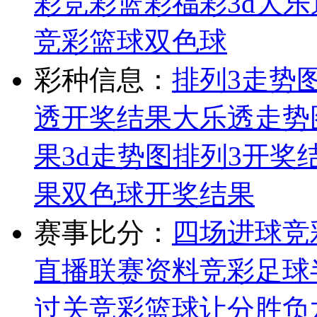
彩
竞彩
篮彩
福彩3d
大乐
竞彩篮球
双色球
彩种信息：
排列3走势
透开奖结果
大乐透走势
果
3d走势图
排列3开奖
果
双色球开奖结果
赛事比分：
四场进球
竞
直播
联赛资料
竞彩足球
过关
竞彩篮球让分胜负