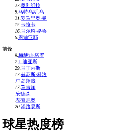
27.
奥利维拉
8.
马特乌斯.乌
21.
罗马里奥·曼
15.
卡拉卡
16.
马尔科·格鲁
6.
恩迪亚耶
前锋
9.
梅赫迪·塔罗
7.
L.迪亚斯
29.
马丁内斯
17.
赫苏斯·科洛
.
中岛翔哉
17.
马雷加
.
安德森
.
蒂奇尼奧
20.
泽路易斯
球星热度榜