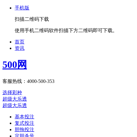
手机版
扫描二维码下载
使用手机二维码软件扫描下方二维码即可下载。
首页
资讯
500网
客服热线：4000-500-353
选择彩种
超级大乐透
超级大乐透
基本投注
复式投注
胆拖投注
定胆杀号