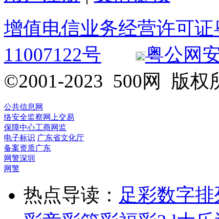
增值电信业务经营许可证粤B2
11007122号
粤公网安备 
©2001-2023 500网
公共信息网
络安全监察
网上交易
保障中心
工商网监
电子标识
广东省文化厅
备案资质
广东
网警
深圳
网警
热点导读：
足彩
数字排