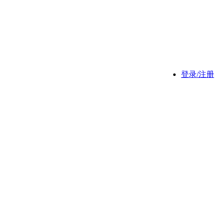
登录/注册