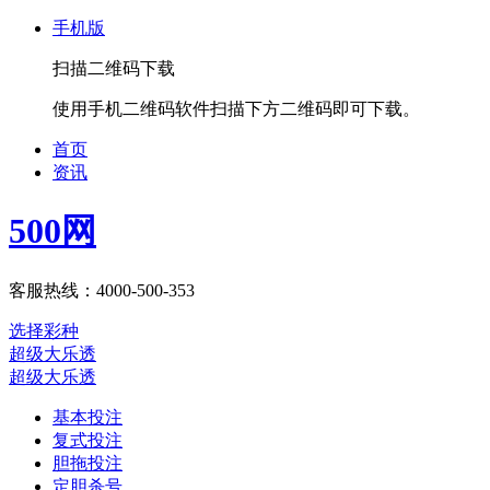
手机版
扫描二维码下载
使用手机二维码软件扫描下方二维码即可下载。
首页
资讯
500网
客服热线：4000-500-353
选择彩种
超级大乐透
超级大乐透
基本投注
复式投注
胆拖投注
定胆杀号