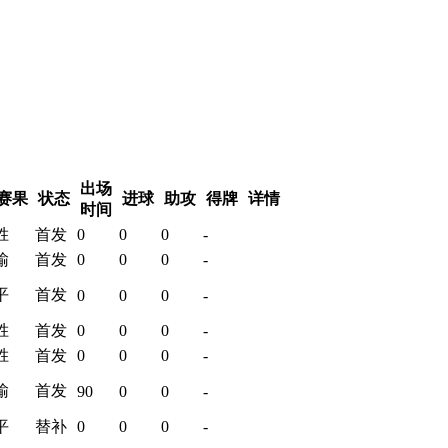
出场
赛果
状态
进球
助攻
得牌
详情
时间
胜
首发
0
0
0
-
输
首发
0
0
0
-
平
首发
0
0
0
-
胜
首发
0
0
0
-
胜
首发
0
0
0
-
输
首发
90
0
0
-
平
替补
0
0
0
-