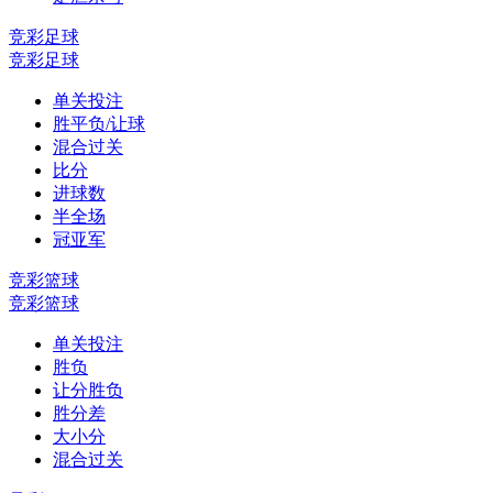
竞彩足球
竞彩足球
单关投注
胜平负/让球
混合过关
比分
进球数
半全场
冠亚军
竞彩篮球
竞彩篮球
单关投注
胜负
让分胜负
胜分差
大小分
混合过关