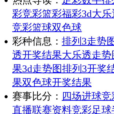
彩
竞彩
篮彩
福彩3d
大乐
竞彩篮球
双色球
彩种信息：
排列3走势
透开奖结果
大乐透走势
果
3d走势图
排列3开奖
果
双色球开奖结果
赛事比分：
四场进球
竞
直播
联赛资料
竞彩足球