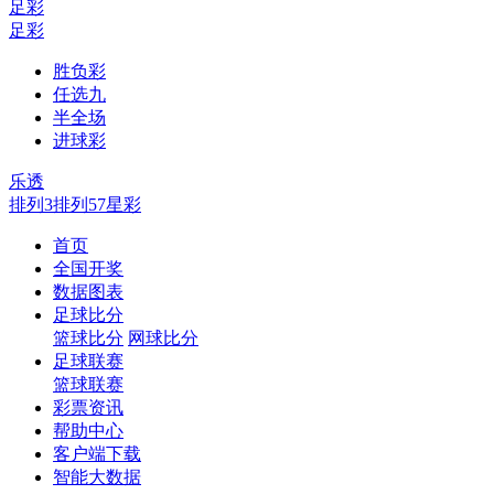
足彩
足彩
胜负彩
任选九
半全场
进球彩
乐透
排列3
排列5
7星彩
首页
全国开奖
数据图表
足球比分
篮球比分
网球比分
足球联赛
篮球联赛
彩票资讯
帮助中心
客户端下载
智能大数据