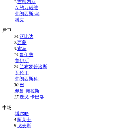
1.
吉梅内斯
.
A.约万诺维
.
弗朗西斯·乌
.
科克
后卫
24.
沃比达
2.
西蒙
3.
索马
14.
鲁伊兹
.
鲁伊斯
24.
兰布罗普洛斯
.
瓦伦丁
.
弗朗西斯科·
30.
巴
.
佩鲁·诺拉斯
17.
迭戈·卡巴洛
中场
.
博尔哈
4.
阿莱士.
8.
戈麦斯