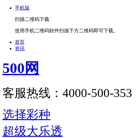
手机版
扫描二维码下载
使用手机二维码软件扫描下方二维码即可下载。
首页
资讯
500网
客服热线：4000-500-353
选择彩种
超级大乐透