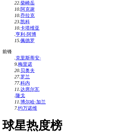
22.
柴崎岳
10.
阿克谢
10.
乔拉克
23.
凯科
10.
卡塔维亚
.
亨利·阿博
15.
佩德罗
前锋
.
克里斯蒂安·
9.
梅里诺
20.
贝奥夫
27.
罗兰
77.
科内
11.
达席尔瓦
.
隆戈
11.
博尔哈·加兰
7.
约万诺维
球星热度榜