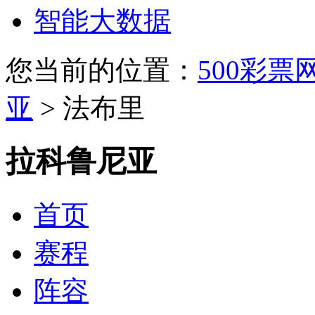
智能大数据
您当前的位置：
500彩票
亚
> 法布里
拉科鲁尼亚
首页
赛程
阵容