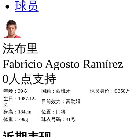
球员
法布里
Fabricio Agosto Ramírez
0
人点支持
年龄：39岁
国籍：西班牙
球员身价：€ 350万
生日：1987-12-
目前效力：富勒姆
31
身高：184cm
位置：门将
体重：79kg
球衣号码：31号