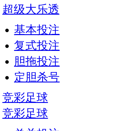
超级大乐透
基本投注
复式投注
胆拖投注
定胆杀号
竞彩足球
竞彩足球