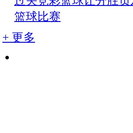
过关
竞彩篮球让分胜负
篮球比赛
+ 更多