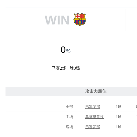
WIN
0
%
已赛2场
胜0场
攻击力最佳
全部
巴塞罗那
1球
主场
马德里竞技
1球
客场
巴塞罗那
1球