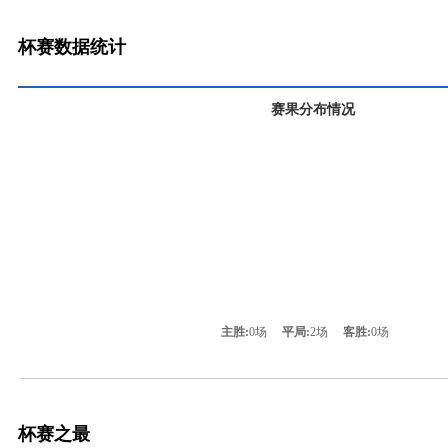
杯赛数据统计
赛果分布情况
主胜:
0场
平局:
2场
客胜:
0场
杯赛之最