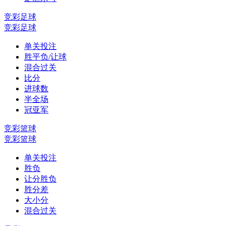
竞彩足球
竞彩足球
单关投注
胜平负/让球
混合过关
比分
进球数
半全场
冠亚军
竞彩篮球
竞彩篮球
单关投注
胜负
让分胜负
胜分差
大小分
混合过关