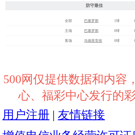
防守最佳
全部
巴塞罗那
1球
主场
巴塞罗那
0球
客场
马德里竞技
0球
500网仅提供数据和内
心、福彩中心发行的
用户注册
|
友情链接