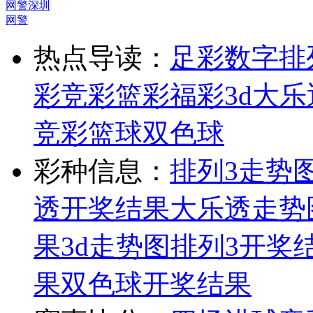
网警
深圳
网警
热点导读：
足彩
数字排
彩
竞彩
篮彩
福彩3d
大乐
竞彩篮球
双色球
彩种信息：
排列3走势
透开奖结果
大乐透走势
果
3d走势图
排列3开奖
果
双色球开奖结果