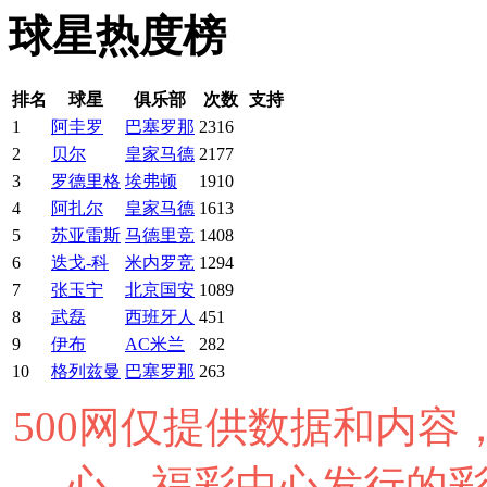
球星热度榜
排名
球星
俱乐部
次数
支持
1
阿圭罗
巴塞罗那
2316
2
贝尔
皇家马德
2177
3
罗德里格
埃弗顿
1910
4
阿扎尔
皇家马德
1613
5
苏亚雷斯
马德里竞
1408
6
迭戈-科
米内罗竞
1294
7
张玉宁
北京国安
1089
8
武磊
西班牙人
451
9
伊布
AC米兰
282
10
格列兹曼
巴塞罗那
263
500网仅提供数据和内
心、福彩中心发行的