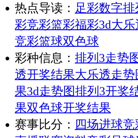
热点导读：
足彩
数字排
彩
竞彩
篮彩
福彩3d
大乐
竞彩篮球
双色球
彩种信息：
排列3走势
透开奖结果
大乐透走势
果
3d走势图
排列3开奖
果
双色球开奖结果
赛事比分：
四场进球
竞