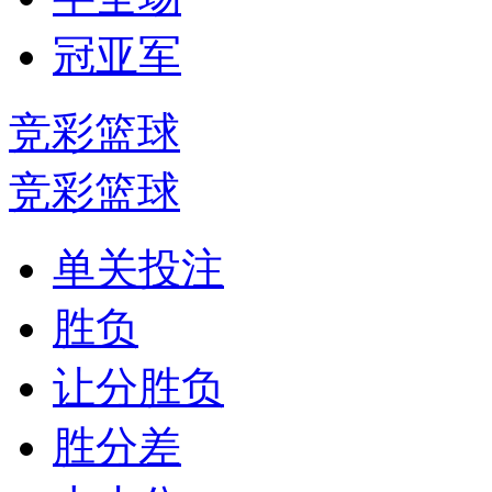
冠亚军
竞彩篮球
竞彩篮球
单关投注
胜负
让分胜负
胜分差