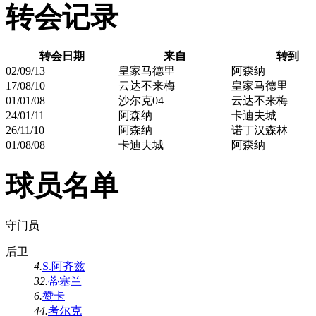
转会记录
转会日期
来自
转到
02/09/13
皇家马德里
阿森纳
17/08/10
云达不来梅
皇家马德里
01/01/08
沙尔克04
云达不来梅
24/01/11
阿森纳
卡迪夫城
26/11/10
阿森纳
诺丁汉森林
01/08/08
卡迪夫城
阿森纳
球员名单
守门员
后卫
4.
S.阿齐兹
32.
蒂塞兰
6.
赞卡
44.
考尔克