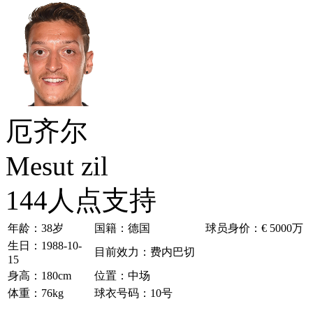
厄齐尔
Mesut zil
144
人点支持
年龄：38岁
国籍：德国
球员身价：€ 5000万
生日：1988-10-
目前效力：费内巴切
15
身高：180cm
位置：中场
体重：76kg
球衣号码：10号