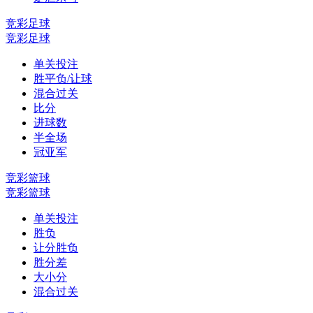
竞彩足球
竞彩足球
单关投注
胜平负/让球
混合过关
比分
进球数
半全场
冠亚军
竞彩篮球
竞彩篮球
单关投注
胜负
让分胜负
胜分差
大小分
混合过关