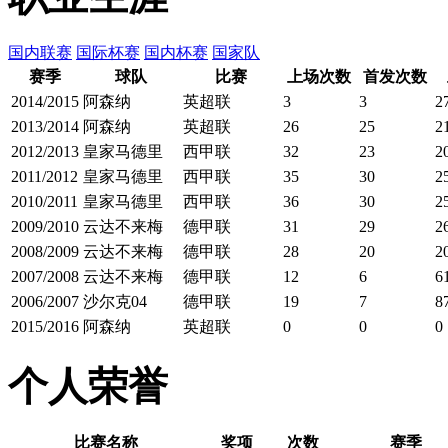
国内联赛
国际杯赛
国内杯赛
国家队
赛季
球队
比赛
上场次数
首发次数
2014/2015
阿森纳
英超联
3
3
2
2013/2014
阿森纳
英超联
26
25
2
2012/2013
皇家马德里
西甲联
32
23
2
2011/2012
皇家马德里
西甲联
35
30
2
2010/2011
皇家马德里
西甲联
36
30
2
2009/2010
云达不来梅
德甲联
31
29
2
2008/2009
云达不来梅
德甲联
28
20
2
2007/2008
云达不来梅
德甲联
12
6
6
2006/2007
沙尔克04
德甲联
19
7
8
2015/2016
阿森纳
英超联
0
0
0
个人荣誉
比赛名称
奖项
次数
赛季