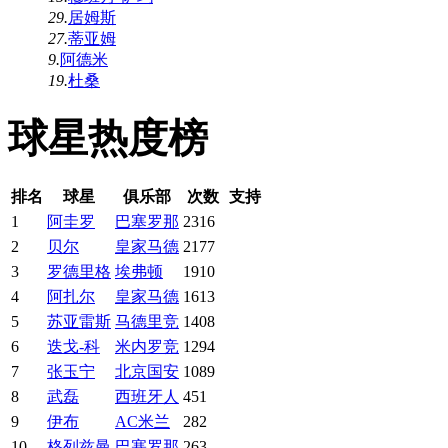
29.
居姆斯
27.
蒂亚姆
9.
阿德米
19.
杜桑
球星热度榜
排名
球星
俱乐部
次数
支持
1
阿圭罗
巴塞罗那
2316
2
贝尔
皇家马德
2177
3
罗德里格
埃弗顿
1910
4
阿扎尔
皇家马德
1613
5
苏亚雷斯
马德里竞
1408
6
迭戈-科
米内罗竞
1294
7
张玉宁
北京国安
1089
8
武磊
西班牙人
451
9
伊布
AC米兰
282
10
格列兹曼
巴塞罗那
263