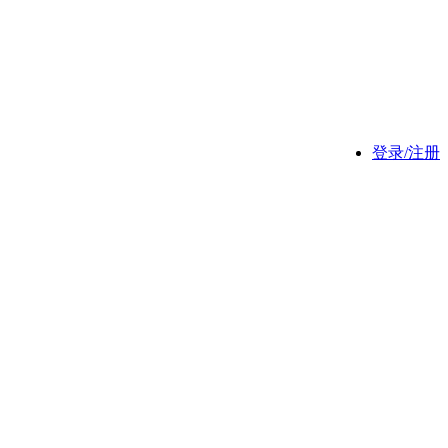
登录/注册