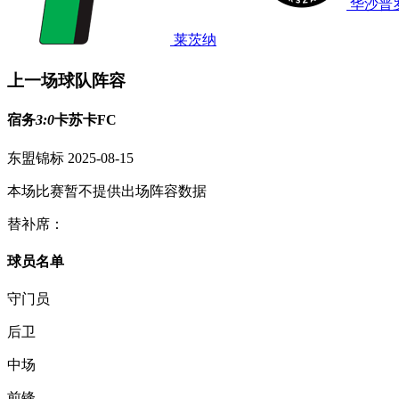
华沙普
莱茨纳
上一场球队阵容
宿务
3:0
卡苏卡FC
东盟锦标 2025-08-15
本场比赛暂不提供出场阵容数据
替补席：
球员名单
守门员
后卫
中场
前锋