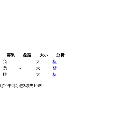
赛果
盘路
大小
分析
负
-
大
析
负
-
大
析
胜
-
大
析
1胜
0平
2负
进
2球
失
10球