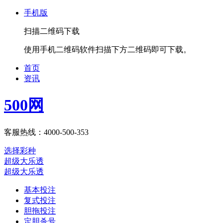
手机版
扫描二维码下载
使用手机二维码软件扫描下方二维码即可下载。
首页
资讯
500网
客服热线：4000-500-353
选择彩种
超级大乐透
超级大乐透
基本投注
复式投注
胆拖投注
定胆杀号