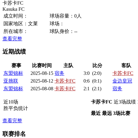
卡苏卡FC
Kasuka FC
成立时间：
球场容量：0人
国家地区：文莱
球场：
所在城市：
球队身价：--
查看完整
近期战绩
赛事
比赛时间
主队
比分
客队
东盟锦标
2025-08-15
宿务
3
:0 (2:0)
卡苏卡FC
亚挑联
2025-08-12
卡苏卡FC
0:
6
(0:1)
金边皇冠
东盟锦标
2025-08-08
卡苏卡FC
2
:1 (2:1)
宿务
近10场
卡苏卡FC
近3场战绩
胜平负统计
最近
最远
3场比赛
查看完整
联赛排名