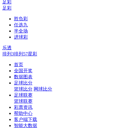
足彩
足彩
胜负彩
任选九
半全场
进球彩
乐透
排列3
排列5
7星彩
首页
全国开奖
数据图表
足球比分
篮球比分
网球比分
足球联赛
篮球联赛
彩票资讯
帮助中心
客户端下载
智能大数据