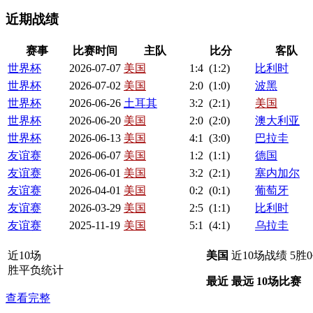
近期战绩
赛事
比赛时间
主队
比分
客队
世界杯
2026-07-07
美国
1:
4
(1:2)
比利时
世界杯
2026-07-02
美国
2
:0 (1:0)
波黑
世界杯
2026-06-26
土耳其
3
:2 (2:1)
美国
世界杯
2026-06-20
美国
2
:0 (2:0)
澳大利亚
世界杯
2026-06-13
美国
4
:1 (3:0)
巴拉圭
友谊赛
2026-06-07
美国
1:
2
(1:1)
德国
友谊赛
2026-06-01
美国
3
:2 (2:1)
塞内加尔
友谊赛
2026-04-01
美国
0:
2
(0:1)
葡萄牙
友谊赛
2026-03-29
美国
2:
5
(1:1)
比利时
友谊赛
2025-11-19
美国
5
:1 (4:1)
乌拉圭
近10场
美国
近10场战绩
5胜
胜平负统计
最近
最远
10场比赛
查看完整