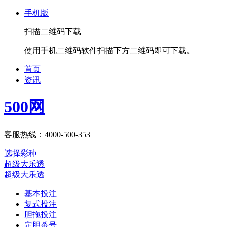
手机版
扫描二维码下载
使用手机二维码软件扫描下方二维码即可下载。
首页
资讯
500网
客服热线：4000-500-353
选择彩种
超级大乐透
超级大乐透
基本投注
复式投注
胆拖投注
定胆杀号