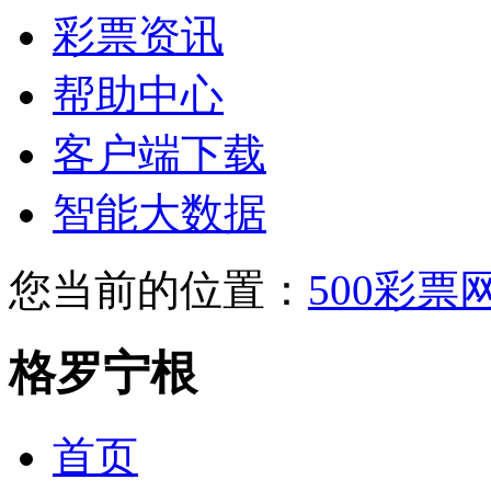
彩票资讯
帮助中心
客户端下载
智能大数据
您当前的位置：
500彩票
格罗宁根
首页