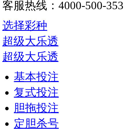
客服热线：4000-500-353
选择彩种
超级大乐透
超级大乐透
基本投注
复式投注
胆拖投注
定胆杀号