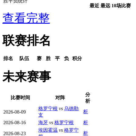
胜平负统计
最近
最远
10场比赛
查看完整
联赛排名
排名
队伍
赛
胜
平
负
积分
未来赛事
分
比赛时间
对阵
析
格罗宁根
vs
乌德勒
析
2026-08-09
支
2026-08-16
海牙
vs
格罗宁根
析
埃因霍温
vs
格罗宁
析
2026-08-23