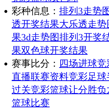
彩种信息：
排列3走势
透开奖结果
大乐透走势
果
3d走势图
排列3开奖
果
双色球开奖结果
赛事比分：
四场进球
竞
直播
联赛资料
竞彩足球
过关
竞彩篮球让分胜负
篮球比赛