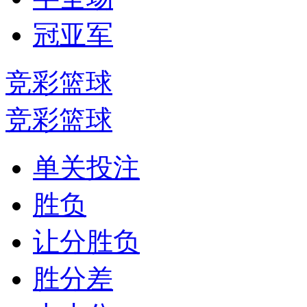
冠亚军
竞彩篮球
竞彩篮球
单关投注
胜负
让分胜负
胜分差