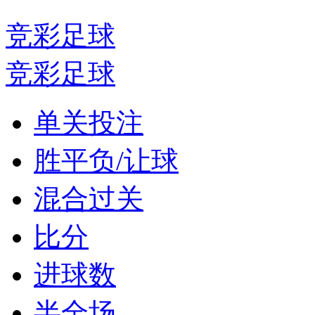
竞彩足球
竞彩足球
单关投注
胜平负/让球
混合过关
比分
进球数
半全场