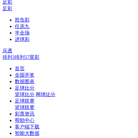
足彩
足彩
胜负彩
任选九
半全场
进球彩
乐透
排列3
排列5
7星彩
首页
全国开奖
数据图表
足球比分
篮球比分
网球比分
足球联赛
篮球联赛
彩票资讯
帮助中心
客户端下载
智能大数据