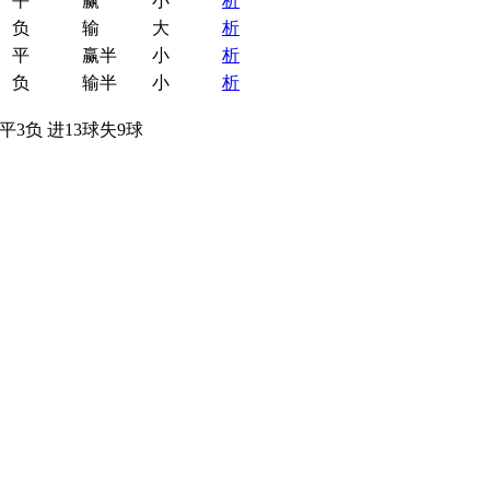
平
赢
小
析
负
输
大
析
平
赢半
小
析
负
输半
小
析
3平
3负
进
13球
失
9球