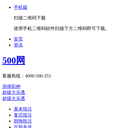
手机版
扫描二维码下载
使用手机二维码软件扫描下方二维码即可下载。
首页
资讯
500网
客服热线：4000-500-353
选择彩种
超级大乐透
超级大乐透
基本投注
复式投注
胆拖投注
定胆杀号