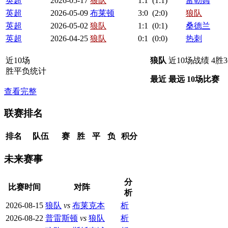
英超
2026-05-17
狼队
1
:
1
(1:1)
富勒姆
英超
2026-05-09
布莱顿
3
:0 (2:0)
狼队
英超
2026-05-02
狼队
1
:
1
(0:1)
桑德兰
英超
2026-04-25
狼队
0:
1
(0:0)
热刺
近10场
狼队
近10场战绩
4胜
胜平负统计
最近
最远
10场比赛
查看完整
联赛排名
排名
队伍
赛
胜
平
负
积分
未来赛事
分
比赛时间
对阵
析
2026-08-15
狼队
vs
布莱克本
析
2026-08-22
普雷斯顿
vs
狼队
析