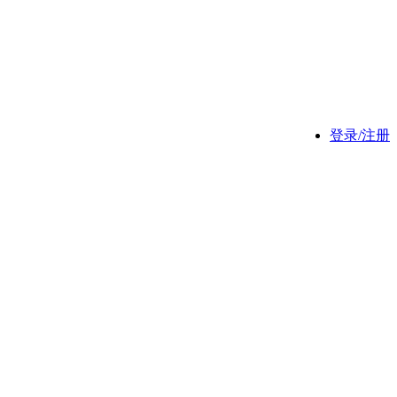
登录/注册