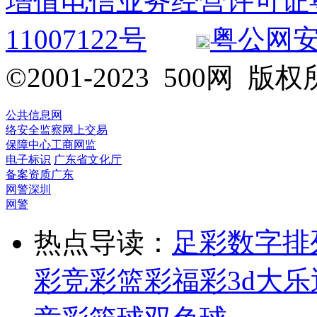
增值电信业务经营许可证粤B2
11007122号
粤公网安备 
©2001-2023 500网
公共信息网
络安全监察
网上交易
保障中心
工商网监
电子标识
广东省文化厅
备案资质
广东
网警
深圳
网警
热点导读：
足彩
数字排
彩
竞彩
篮彩
福彩3d
大乐