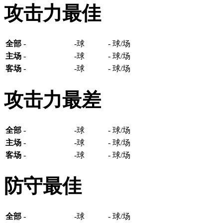
攻击力最佳
全部
-
-球
- 球/场
主场
-
-球
- 球/场
客场
-
-球
- 球/场
攻击力最差
全部
-
-球
- 球/场
主场
-
-球
- 球/场
客场
-
-球
- 球/场
防守最佳
全部
-
-球
- 球/场