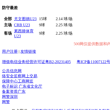
防守最差
全部
尤文图德U23
15球
2.14 球/场
主场
CRB U23
9球
2.25 球/场
累西腓体育
客场
9球
2.25 球/场
U23
500网仅提供数据
用户注册
|
友情链接
增值电信业务经营许可证粤B2-20231405
粤ICP备11007122
公共信息网
络安全监察
网上交易
保障中心
工商网监
电子标识
广东省文化厅
备案资质
广东
网警
深圳
网警