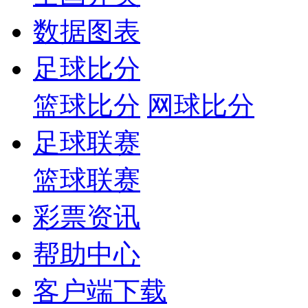
数据图表
足球比分
篮球比分
网球比分
足球联赛
篮球联赛
彩票资讯
帮助中心
客户端下载