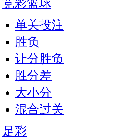
竞彩篮球
单关投注
胜负
让分胜负
胜分差
大小分
混合过关
足彩