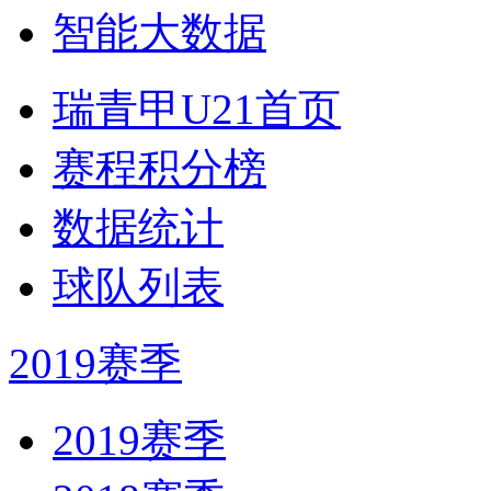
智能大数据
瑞青甲U21首页
赛程积分榜
数据统计
球队列表
2019赛季
2019赛季