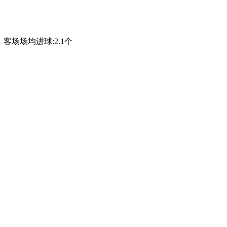
 客场场均进球:2.1个