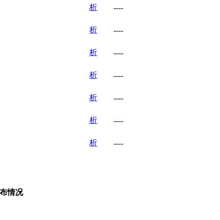
析
--
--
析
--
--
析
--
--
析
--
--
析
--
--
析
--
--
析
--
--
布情况