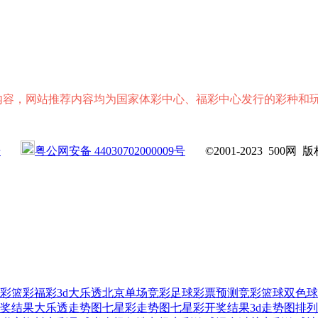
和内容，网站推荐内容均为国家体彩中心、福彩中心发行的彩种和
号
粤公网安备 44030702000009号
©2001-2023 500
彩
篮彩
福彩3d
大乐透
北京单场
竞彩足球
彩票预测
竞彩篮球
双色球
奖结果
大乐透走势图
七星彩走势图
七星彩开奖结果
3d走势图
排列