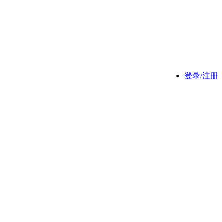
登录/注册