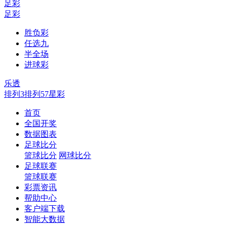
足彩
足彩
胜负彩
任选九
半全场
进球彩
乐透
排列3
排列5
7星彩
首页
全国开奖
数据图表
足球比分
篮球比分
网球比分
足球联赛
篮球联赛
彩票资讯
帮助中心
客户端下载
智能大数据