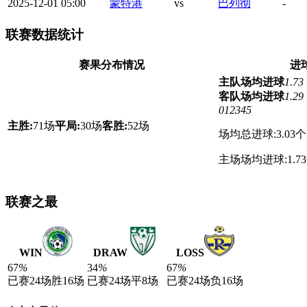
2025-12-01 05:00
蒙特港
vs
巴列彻
-
联赛数据统计
赛果分布情况
进
主队场均进球
1.73
客队场均进球
1.29
0
1
2
3
4
5
主胜:
71场
平局:
30场
客胜:
52场
场均总进球:3.03个
主场场均进球:1.7
联赛之最
WIN
DRAW
LOSS
67
%
34
%
67
%
已赛24场
胜16场
已赛24场
平8场
已赛24场
负16场