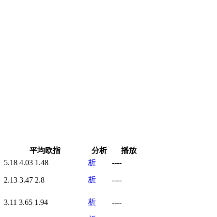
平均欧指
分析
播放
5.18
4.03
1.48
析
--
--
析
2.13
3.47
2.8
--
--
析
3.11
3.65
1.94
--
--