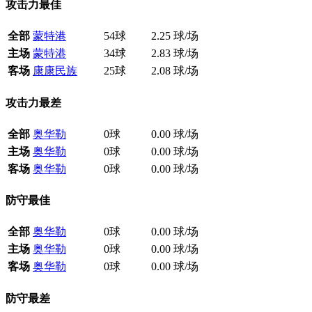
攻击力最佳
全部
蒙特港
54球
2.25 球/场
主场
蒙特港
34球
2.83 球/场
客场
康康民族
25球
2.08 球/场
攻击力最差
全部
奥华勒
0球
0.00 球/场
主场
奥华勒
0球
0.00 球/场
客场
奥华勒
0球
0.00 球/场
防守最佳
全部
奥华勒
0球
0.00 球/场
主场
奥华勒
0球
0.00 球/场
客场
奥华勒
0球
0.00 球/场
防守最差