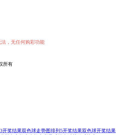
玩法，无任何购彩功能
网 版权所有
3开奖结果
双色球走势图
排列5开奖结果
双色球开奖结果