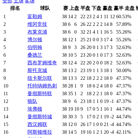
全部
主场
客场
排名
球队
赛
上盘
平盘
下盘
赢盘
赢半
走盘
1
富勒姆
38
14
2
22
23
2
4
1
11
12
60.53%
2
维冈竞技
38
6
6
26
22
2
2
2
14
8
57.89%
3
布莱克浦
38
6
0
32
21
4
1
1
16
5
55.26%
4
博尔顿
38
12
1
25
21
0
0
3
17
4
55.26%
5
伯明翰
38
9
3
26
20
0
1
3
17
3
52.63%
6
桑德兰
38
10
5
23
20
0
1
0
17
3
52.63%
7
西布罗姆维奇
38
12
4
22
20
2
0
0
18
2
52.63%
8
斯托克城
38
13
2
23
19
1
1
3
18
1
50.00%
9
纽卡斯尔联
38
13
3
22
18
2
2
2
18
0
47.37%
10
托特纳姆热刺
38
28
1
9
18
6
2
4
18
0
47.37%
11
曼彻斯特联
38
35
1
2
18
2
2
1
18
0
47.37%
12
狼队
38
9
6
23
18
1
1
0
19
-1
47.37%
13
埃弗顿
38
19
10
9
17
0
5
1
16
1
44.74%
14
曼彻斯特城
38
30
3
5
17
0
2
1
19
-2
44.74%
15
西汉姆联
38
12
0
26
17
1
0
0
21
-4
44.74%
16
阿斯顿维拉
38
14
5
19
16
1
2
1
20
-4
42.11%