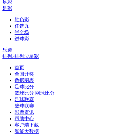
足彩
足彩
胜负彩
任选九
半全场
进球彩
乐透
排列3
排列5
7星彩
首页
全国开奖
数据图表
足球比分
篮球比分
网球比分
足球联赛
篮球联赛
彩票资讯
帮助中心
客户端下载
智能大数据