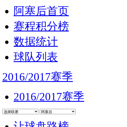
阿塞后首页
赛程积分榜
数据统计
球队列表
2016/2017赛季
2016/2017赛季
让球盘路榜