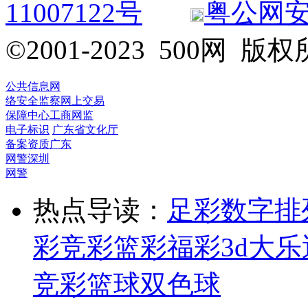
11007122号
粤公网安备 
©2001-2023 500网
公共信息网
络安全监察
网上交易
保障中心
工商网监
电子标识
广东省文化厅
备案资质
广东
网警
深圳
网警
热点导读：
足彩
数字排
彩
竞彩
篮彩
福彩3d
大乐
竞彩篮球
双色球