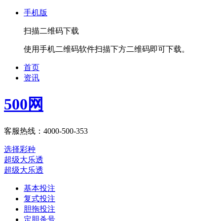
手机版
扫描二维码下载
使用手机二维码软件扫描下方二维码即可下载。
首页
资讯
500网
客服热线：4000-500-353
选择彩种
超级大乐透
超级大乐透
基本投注
复式投注
胆拖投注
定胆杀号