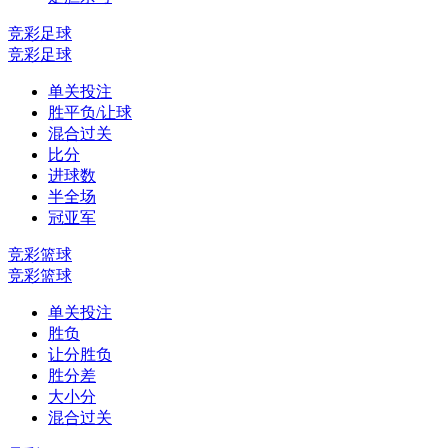
竞彩足球
竞彩足球
单关投注
胜平负/让球
混合过关
比分
进球数
半全场
冠亚军
竞彩篮球
竞彩篮球
单关投注
胜负
让分胜负
胜分差
大小分
混合过关