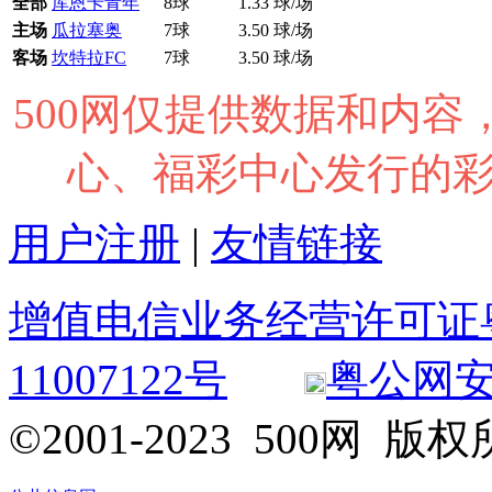
全部
库恩卡青年
8球
1.33 球/场
主场
瓜拉塞奥
7球
3.50 球/场
客场
坎特拉FC
7球
3.50 球/场
500网仅提供数据和内
心、福彩中心发行的
用户注册
|
友情链接
增值电信业务经营许可证粤B2
11007122号
粤公网安备 
©2001-2023 500网