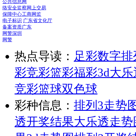
公共信息网
络安全监察
网上交易
保障中心
工商网监
电子标识
广东省文化厅
备案资质
广东
网警
深圳
网警
热点导读：
足彩
数字排
彩
竞彩
篮彩
福彩3d
大乐
竞彩篮球
双色球
彩种信息：
排列3走势
透开奖结果
大乐透走势