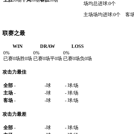
场均总进球:0个
主场场均进球:0个 客场
联赛之最
WIN
DRAW
LOSS
0
%
0
%
0
%
已赛0场
胜0场
已赛0场
平0场
已赛0场
负0场
攻击力最佳
全部
-
-球
- 球/场
主场
-
-球
- 球/场
客场
-
-球
- 球/场
攻击力最差
全部
-
-球
- 球/场