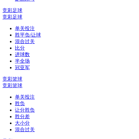
竞彩足球
竞彩足球
单关投注
胜平负/让球
混合过关
比分
进球数
半全场
冠亚军
竞彩篮球
竞彩篮球
单关投注
胜负
让分胜负
胜分差
大小分
混合过关