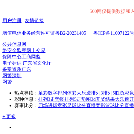
500网仅提供数据
用户注册
|
友情链接
增值电信业务经营许可证粤B2-20231405
粤ICP备11007122
公共信息网
络安全监察
网上交易
保障中心
工商网监
电子标识
广东省文化厅
备案资质
广东
网警
深圳
网警
热点导读：
足彩
数字排列
体彩大乐透
排列3
排列5
胜负彩
竞
彩种信息：
排列3走势图
排列5走势图
3d开奖结果
大乐透开
赛事比分：
四场进球
竞彩足球比分直播
竞彩篮球比分直播
+ 更多