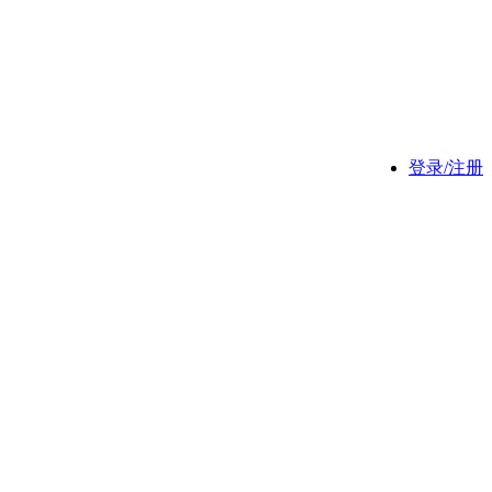
登录/注册