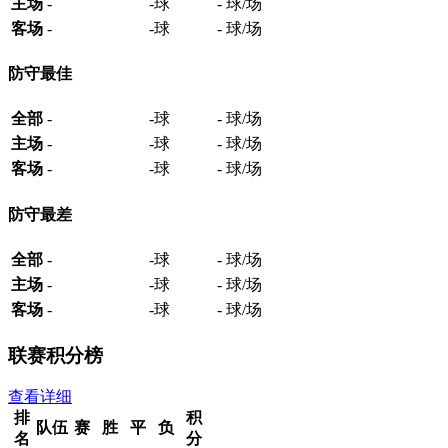
主场
-
-球
- 球/场
客场
-
-球
- 球/场
防守最佳
全部
-
-球
- 球/场
主场
-
-球
- 球/场
客场
-
-球
- 球/场
防守最差
全部
-
-球
- 球/场
主场
-
-球
- 球/场
客场
-
-球
- 球/场
联赛积分榜
查看详细
排
积
队伍
赛
胜
平
负
名
分