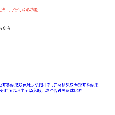
玩法，无任何购彩功能
网 版权所有
3开奖结果
双色球走势图
排列5开奖结果
双色球开奖结果
分胜负
六场半全场
竞彩足球混合过关
篮球比赛