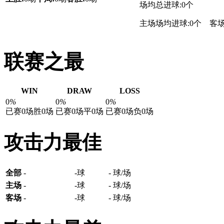
场均总进球:0个
主场场均进球:0个 客场
联赛之最
WIN
DRAW
LOSS
0
%
0
%
0
%
已赛0场
胜0场
已赛0场
平0场
已赛0场
负0场
攻击力最佳
全部
-
-球
- 球/场
主场
-
-球
- 球/场
客场
-
-球
- 球/场