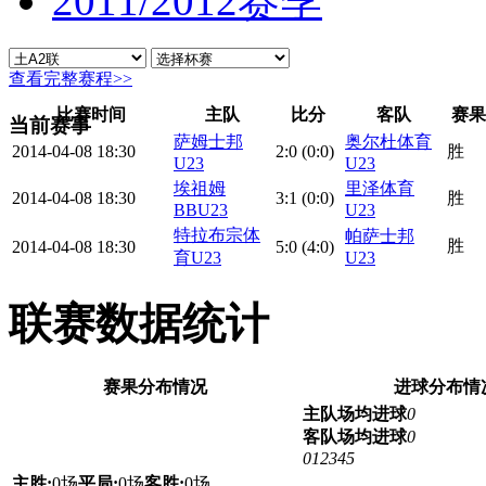
2011/2012赛季
查看完整赛程>>
比赛时间
主队
比分
客队
赛果
当前赛事
萨姆士邦
奥尔杜体育
2014-04-08 18:30
2
:
0
(0:0)
胜
U23
U23
埃祖姆
里泽体育
2014-04-08 18:30
3
:
1
(0:0)
胜
BBU23
U23
特拉布宗体
帕萨士邦
胜
2014-04-08 18:30
5
:
0
(4:0)
育U23
U23
联赛数据统计
赛果分布情况
进球分布情
主队场均进球
0
客队场均进球
0
0
1
2
3
4
5
主胜:
0场
平局:
0场
客胜:
0场