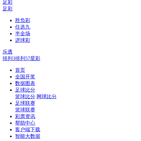
足彩
足彩
胜负彩
任选九
半全场
进球彩
乐透
排列3
排列5
7星彩
首页
全国开奖
数据图表
足球比分
篮球比分
网球比分
足球联赛
篮球联赛
彩票资讯
帮助中心
客户端下载
智能大数据