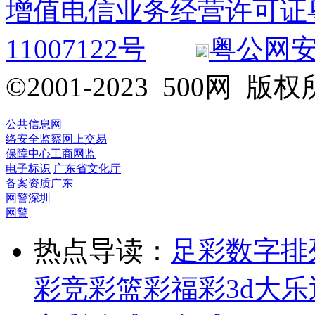
增值电信业务经营许可证粤B2
11007122号
粤公网安备 
©2001-2023 500网
公共信息网
络安全监察
网上交易
保障中心
工商网监
电子标识
广东省文化厅
备案资质
广东
网警
深圳
网警
热点导读：
足彩
数字排
彩
竞彩
篮彩
福彩3d
大乐