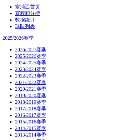
塞浦乙首页
赛程积分榜
数据统计
球队列表
2025/2026赛季
2026/2027赛季
2025/2026赛季
2024/2025赛季
2023/2024赛季
2022/2023赛季
2021/2022赛季
2020/2021赛季
2019/2020赛季
2018/2019赛季
2017/2018赛季
2016/2017赛季
2015/2016赛季
2014/2015赛季
2013/2014赛季