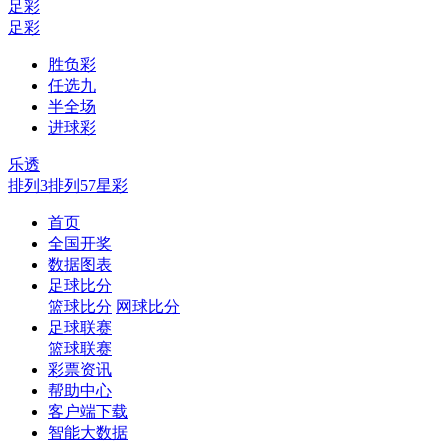
足彩
足彩
胜负彩
任选九
半全场
进球彩
乐透
排列3
排列5
7星彩
首页
全国开奖
数据图表
足球比分
篮球比分
网球比分
足球联赛
篮球联赛
彩票资讯
帮助中心
客户端下载
智能大数据