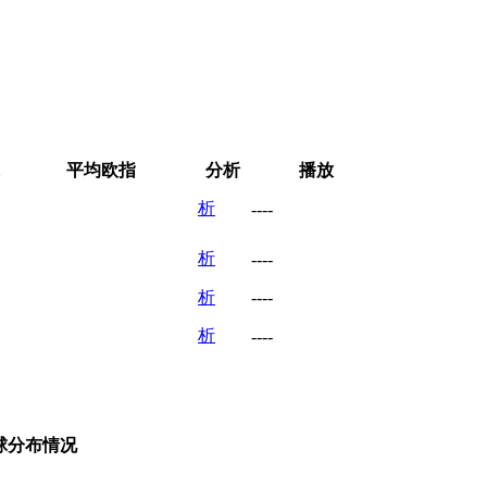
平均欧指
分析
播放
析
--
--
析
--
--
析
--
--
析
--
--
球分布情况