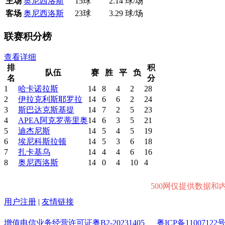
主场
奥尼西洛斯
15球
2.14 球/场
客场
奥尼西洛斯
23球
3.29 球/场
联赛积分榜
查看详细
排
积
队伍
赛
胜
平
负
名
分
1
哈卡诺拉斯
14
8
4
2
28
2
伊拉克利斯耶罗拉
14
6
6
2
24
3
斯巴达克斯基提
14
7
2
5
23
4
APEA阿克罗蒂里奥
14
6
3
5
21
5
迪杰尼斯
14
5
4
5
19
6
埃尼科斯拉顿
14
5
3
6
18
7
扎卡基乌
14
4
4
6
16
8
奥尼西洛斯
14
0
4
10
4
500网仅提供数据
用户注册
|
友情链接
增值电信业务经营许可证粤B2-20231405
粤ICP备11007122