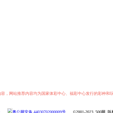
和内容，网站推荐内容均为国家体彩中心、福彩中心发行的彩种和
号
粤公网安备 44030702000009号
©2001-2023 500