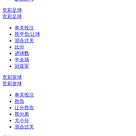
竞彩足球
竞彩足球
单关投注
胜平负/让球
混合过关
比分
进球数
半全场
冠亚军
竞彩篮球
竞彩篮球
单关投注
胜负
让分胜负
胜分差
大小分
混合过关