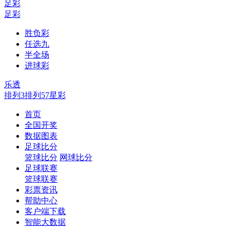
足彩
足彩
胜负彩
任选九
半全场
进球彩
乐透
排列3
排列5
7星彩
首页
全国开奖
数据图表
足球比分
篮球比分
网球比分
足球联赛
篮球联赛
彩票资讯
帮助中心
客户端下载
智能大数据