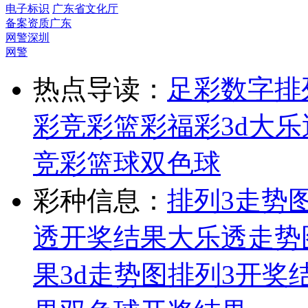
电子标识
广东省文化厅
备案资质
广东
网警
深圳
网警
热点导读：
足彩
数字排
彩
竞彩
篮彩
福彩3d
大乐
竞彩篮球
双色球
彩种信息：
排列3走势
透开奖结果
大乐透走势
果
3d走势图
排列3开奖