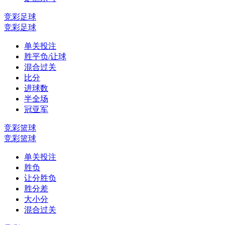
竞彩足球
竞彩足球
单关投注
胜平负/让球
混合过关
比分
进球数
半全场
冠亚军
竞彩篮球
竞彩篮球
单关投注
胜负
让分胜负
胜分差
大小分
混合过关