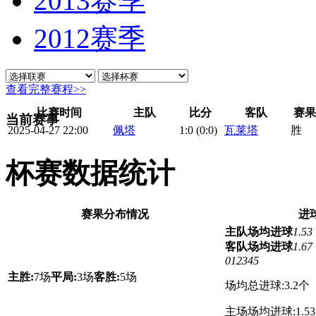
2013赛季
2012赛季
查看完整赛程>>
比赛时间
主队
比分
客队
赛果
当前赛事
2025-04-27 22:00
佩塔
1
:
0
(0:0)
瓦莱塔
胜
杯赛数据统计
赛果分布情况
进
主队场均进球
1.53
客队场均进球
1.67
0
1
2
3
4
5
主胜:
7场
平局:
3场
客胜:
5场
场均总进球:3.2个
主场场均进球:1.5