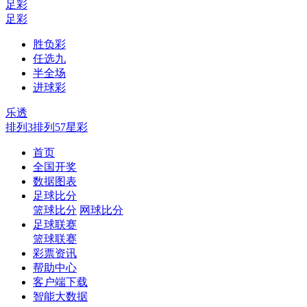
足彩
足彩
胜负彩
任选九
半全场
进球彩
乐透
排列3
排列5
7星彩
首页
全国开奖
数据图表
足球比分
篮球比分
网球比分
足球联赛
篮球联赛
彩票资讯
帮助中心
客户端下载
智能大数据