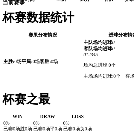
当前赛事
杯赛数据统计
赛果分布情况
进球分布情
主队场均进球
0
客队场均进球
0
0
1
2
3
4
5
主胜:
0场
平局:
0场
客胜:
0场
场均总进球:0个
主场场均进球:0个 客场
杯赛之最
WIN
DRAW
LOSS
0
%
0
%
0
%
已赛0场
胜0场
已赛0场
平0场
已赛0场
负0场