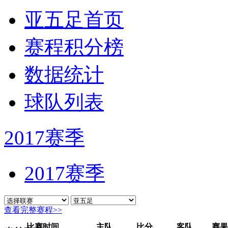
亚五足首页
赛程积分榜
数据统计
球队列表
2017赛季
2017赛季
查看完整赛程>>
比赛时间
主队
比分
客队
赛果