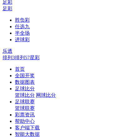
足彩
足彩
胜负彩
任选九
半全场
进球彩
乐透
排列3
排列5
7星彩
首页
全国开奖
数据图表
足球比分
篮球比分
网球比分
足球联赛
篮球联赛
彩票资讯
帮助中心
客户端下载
智能大数据