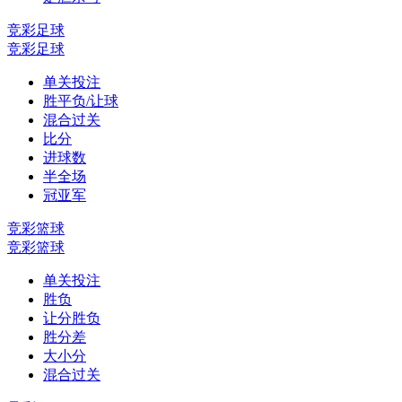
竞彩足球
竞彩足球
单关投注
胜平负/让球
混合过关
比分
进球数
半全场
冠亚军
竞彩篮球
竞彩篮球
单关投注
胜负
让分胜负
胜分差
大小分
混合过关