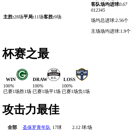
客队场均进球
0.67
0
1
2
3
4
5
主胜:
28场
平局:
11场
客胜:
9场
场均总进球:2.56个
主场场均进球:1.9个
杯赛之最
WIN
DRAW
LOSS
100
%
100
%
100
%
已赛1场
胜1场
已赛1场
平1场
已赛1场
负1场
攻击力最佳
全部
圣保罗青年队
17球
2.12 球/场