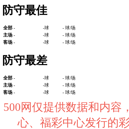
防守最佳
全部
-
-球
- 球/场
主场
-
-球
- 球/场
客场
-
-球
- 球/场
防守最差
全部
-
-球
- 球/场
主场
-
-球
- 球/场
客场
-
-球
- 球/场
500网仅提供数据和内
心、福彩中心发行的