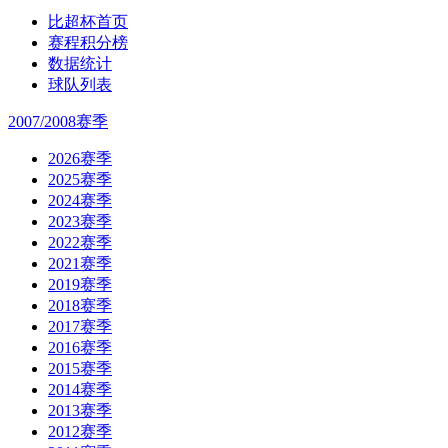
比超杯首页
赛程积分榜
数据统计
球队列表
2007/2008赛季
2026赛季
2025赛季
2024赛季
2023赛季
2022赛季
2021赛季
2019赛季
2018赛季
2017赛季
2016赛季
2015赛季
2014赛季
2013赛季
2012赛季