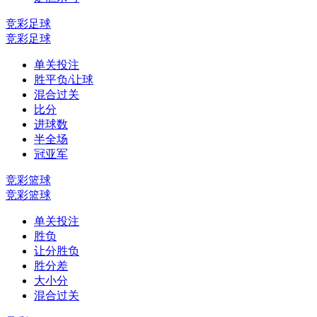
竞彩足球
竞彩足球
单关投注
胜平负/让球
混合过关
比分
进球数
半全场
冠亚军
竞彩篮球
竞彩篮球
单关投注
胜负
让分胜负
胜分差
大小分
混合过关