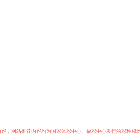
和内容，网站推荐内容均为国家体彩中心、福彩中心发行的彩种和