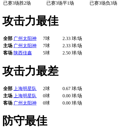
已赛3场
胜2场
已赛3场
平1场
已赛3场
负3场
攻击力最佳
全部
广州太阳神
7球
2.33 球/场
主场
广州太阳神
7球
2.33 球/场
客场
陕西佳鑫
5球
2.50 球/场
攻击力最差
全部
上海明星队
2球
0.67 球/场
主场
上海明星队
0球
0.00 球/场
客场
广州太阳神
0球
0.00 球/场
防守最佳