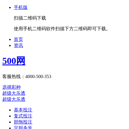
手机版
扫描二维码下载
使用手机二维码软件扫描下方二维码即可下载。
首页
资讯
500网
客服热线：4000-500-353
选择彩种
超级大乐透
超级大乐透
基本投注
复式投注
胆拖投注
定胆杀号