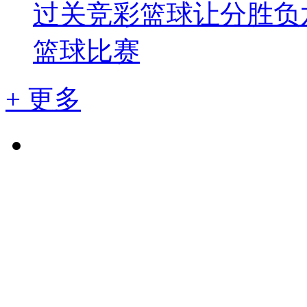
过关
竞彩篮球让分胜负
篮球比赛
+ 更多