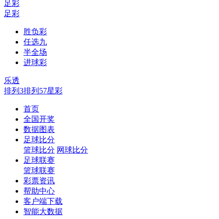
足彩
足彩
胜负彩
任选九
半全场
进球彩
乐透
排列3
排列5
7星彩
首页
全国开奖
数据图表
足球比分
篮球比分
网球比分
足球联赛
篮球联赛
彩票资讯
帮助中心
客户端下载
智能大数据