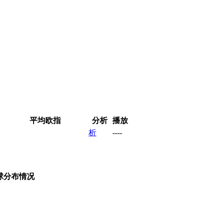
平均欧指
分析
播放
析
--
--
球分布情况