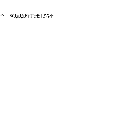
9个 客场场均进球:1.55个