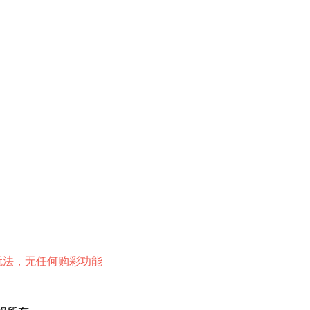
玩法，无任何购彩功能