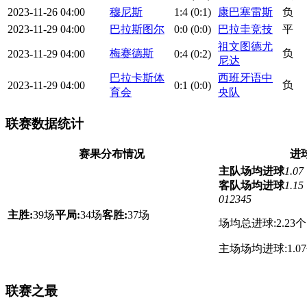
2023-11-26 04:00
穆尼斯
1
:
4
(0:1)
康巴塞雷斯
负
2023-11-29 04:00
巴拉斯图尔
0
:
0
(0:0)
巴拉圭竞技
平
祖文图德尤
梅赛德斯
负
2023-11-29 04:00
0
:
4
(0:2)
尼达
巴拉卡斯体
西班牙语中
负
2023-11-29 04:00
0
:
1
(0:0)
育会
央队
联赛数据统计
赛果分布情况
进
主队场均进球
1.07
客队场均进球
1.15
0
1
2
3
4
5
主胜:
39场
平局:
34场
客胜:
37场
场均总进球:2.23个
主场场均进球:1.0
联赛之最