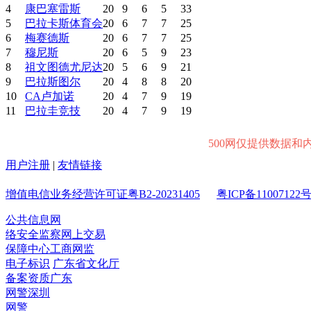
4
康巴塞雷斯
20
9
6
5
33
5
巴拉卡斯体育会
20
6
7
7
25
6
梅赛德斯
20
6
7
7
25
7
穆尼斯
20
6
5
9
23
8
祖文图德尤尼达
20
5
6
9
21
9
巴拉斯图尔
20
4
8
8
20
10
CA卢加诺
20
4
7
9
19
11
巴拉圭竞技
20
4
7
9
19
500网仅提供数据
用户注册
|
友情链接
增值电信业务经营许可证粤B2-20231405
粤ICP备11007122
公共信息网
络安全监察
网上交易
保障中心
工商网监
电子标识
广东省文化厅
备案资质
广东
网警
深圳
网警