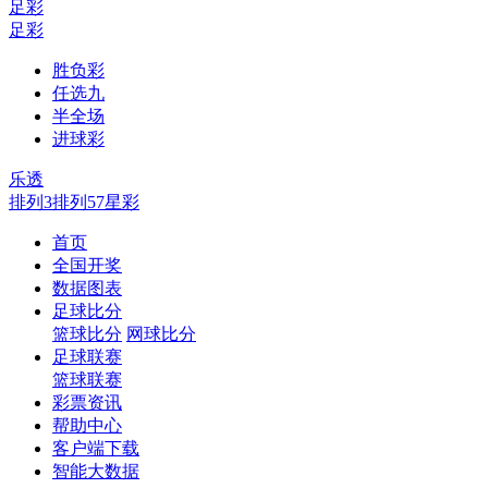
足彩
足彩
胜负彩
任选九
半全场
进球彩
乐透
排列3
排列5
7星彩
首页
全国开奖
数据图表
足球比分
篮球比分
网球比分
足球联赛
篮球联赛
彩票资讯
帮助中心
客户端下载
智能大数据