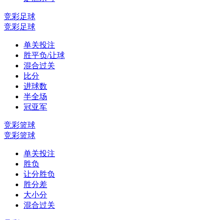
竞彩足球
竞彩足球
单关投注
胜平负/让球
混合过关
比分
进球数
半全场
冠亚军
竞彩篮球
竞彩篮球
单关投注
胜负
让分胜负
胜分差
大小分
混合过关