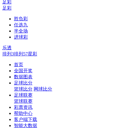
足彩
足彩
胜负彩
任选九
半全场
进球彩
乐透
排列3
排列5
7星彩
首页
全国开奖
数据图表
足球比分
篮球比分
网球比分
足球联赛
篮球联赛
彩票资讯
帮助中心
客户端下载
智能大数据