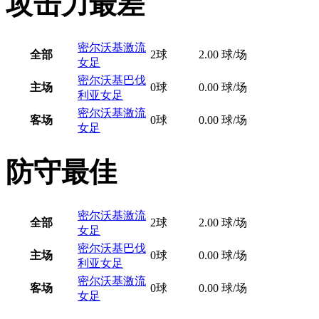
攻击力最差
密尔沃基激流
全部
2球
2.00 球/场
女足
密尔沃基巴伐
主场
0球
0.00 球/场
利亚女足
密尔沃基激流
客场
0球
0.00 球/场
女足
防守最佳
密尔沃基激流
全部
2球
2.00 球/场
女足
密尔沃基巴伐
主场
0球
0.00 球/场
利亚女足
密尔沃基激流
客场
0球
0.00 球/场
女足