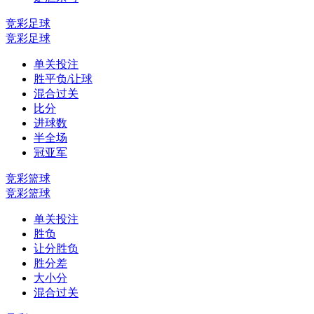
竞彩足球
竞彩足球
单关投注
胜平负/让球
混合过关
比分
进球数
半全场
冠亚军
竞彩篮球
竞彩篮球
单关投注
胜负
让分胜负
胜分差
大小分
混合过关