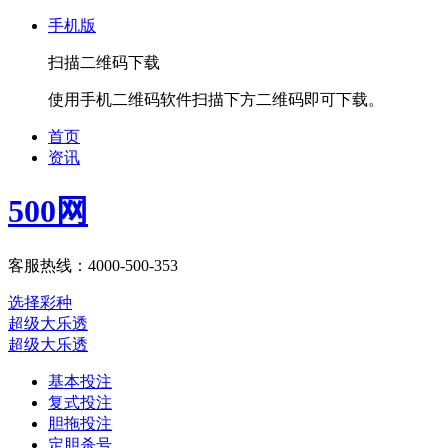
手机版
扫描二维码下载
使用手机二维码软件扫描下方二维码即可下载。
首页
资讯
500网
客服热线：4000-500-353
选择彩种
超级大乐透
超级大乐透
基本投注
复式投注
胆拖投注
定胆杀号