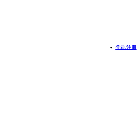
登录/注册