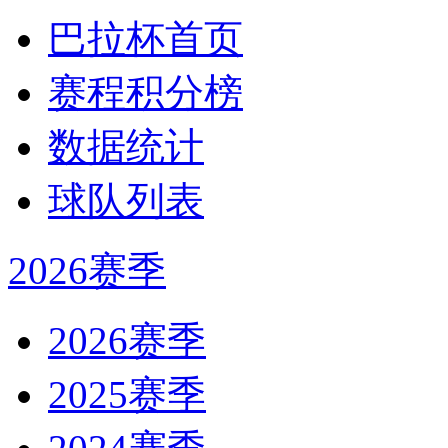
巴拉杯首页
赛程积分榜
数据统计
球队列表
2026赛季
2026赛季
2025赛季