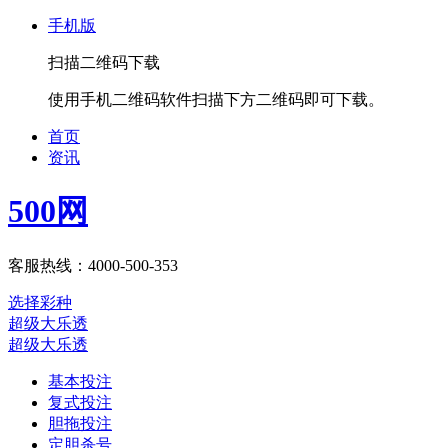
手机版
扫描二维码下载
使用手机二维码软件扫描下方二维码即可下载。
首页
资讯
500网
客服热线：4000-500-353
选择彩种
超级大乐透
超级大乐透
基本投注
复式投注
胆拖投注
定胆杀号