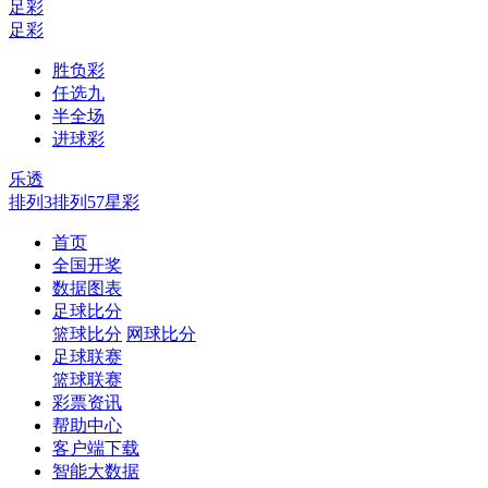
足彩
足彩
胜负彩
任选九
半全场
进球彩
乐透
排列3
排列5
7星彩
首页
全国开奖
数据图表
足球比分
篮球比分
网球比分
足球联赛
篮球联赛
彩票资讯
帮助中心
客户端下载
智能大数据