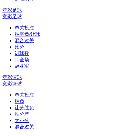
竞彩足球
竞彩足球
单关投注
胜平负/让球
混合过关
比分
进球数
半全场
冠亚军
竞彩篮球
竞彩篮球
单关投注
胜负
让分胜负
胜分差
大小分
混合过关