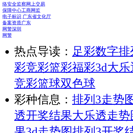
络安全监察
网上交易
保障中心
工商网监
电子标识
广东省文化厅
备案资质
广东
网警
深圳
网警
热点导读：
足彩
数字排
彩
竞彩
篮彩
福彩3d
大乐
竞彩篮球
双色球
彩种信息：
排列3走势
透开奖结果
大乐透走势
果
3d走势图
排列3开奖