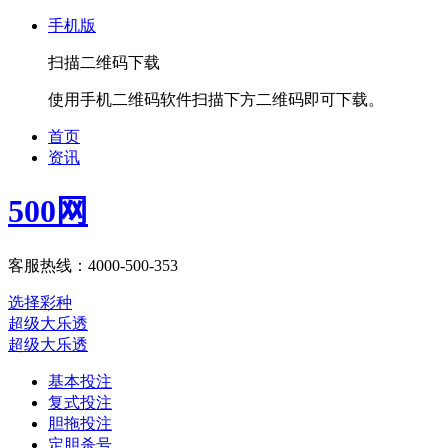
手机版
扫描二维码下载
使用手机二维码软件扫描下方二维码即可下载。
首页
资讯
500网
客服热线：4000-500-353
选择彩种
超级大乐透
超级大乐透
基本投注
复式投注
胆拖投注
定胆杀号