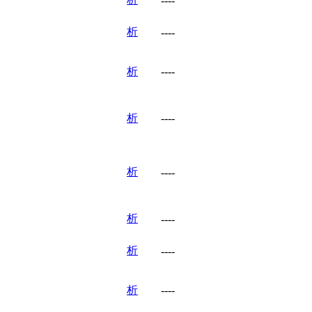
--
--
析
--
--
析
--
--
析
--
--
析
--
--
析
--
--
析
--
--
析
--
--