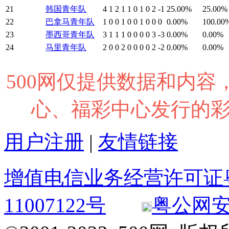
21
韩国青年队
4
1
2
1
1
0
1
0
2
-1
25.00%
25.00%
22
巴拿马青年队
1
0
0
1
0
0
1
0
0
0
0.00%
100.00
23
墨西哥青年队
3
1
1
1
0
0
0
0
3
-3
0.00%
0.00%
24
马里青年队
2
0
0
2
0
0
0
0
2
-2
0.00%
0.00%
500网仅提供数据和内
心、福彩中心发行的
用户注册
|
友情链接
增值电信业务经营许可证粤B2
11007122号
粤公网安备 