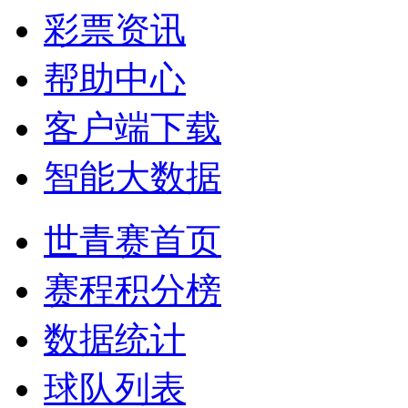
彩票资讯
帮助中心
客户端下载
智能大数据
世青赛首页
赛程积分榜
数据统计
球队列表