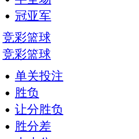
冠亚军
竞彩篮球
竞彩篮球
单关投注
胜负
让分胜负
胜分差