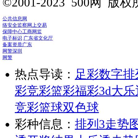
©2001-2023 500网
公共信息网
络安全监察
网上交易
保障中心
工商网监
电子标识
广东省文化厅
备案资质
广东
网警
深圳
网警
热点导读：
足彩
数字排
彩
竞彩
篮彩
福彩3d
大乐
竞彩篮球
双色球
彩种信息：
排列3走势