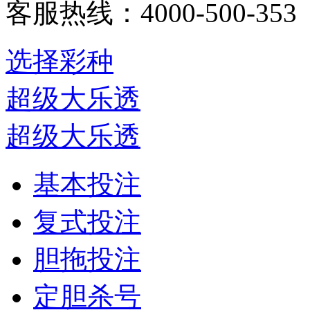
客服热线：4000-500-353
选择彩种
超级大乐透
超级大乐透
基本投注
复式投注
胆拖投注
定胆杀号