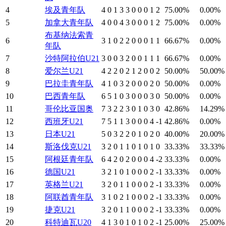
4
埃及青年队
4
0
1
3
3
0
0
0
1
2
75.00%
0.00%
5
加拿大青年队
4
0
0
4
3
0
0
0
1
2
75.00%
0.00%
布基纳法索青
6
3
1
0
2
2
0
0
0
1
1
66.67%
0.00%
年队
7
沙特阿拉伯U21
3
0
0
3
2
0
0
1
1
1
66.67%
0.00%
8
爱尔兰U21
4
2
2
0
2
1
2
0
0
2
50.00%
50.00%
9
巴拉圭青年队
4
1
0
3
2
0
0
0
2
0
50.00%
0.00%
10
巴西青年队
6
5
1
0
3
0
0
0
3
0
50.00%
0.00%
11
哥伦比亚国奥
7
3
2
2
3
0
1
0
3
0
42.86%
14.29%
12
西班牙U21
7
5
1
1
3
0
0
0
4
-1
42.86%
0.00%
13
日本U21
5
0
3
2
2
0
1
0
2
0
40.00%
20.00%
14
斯洛伐克U21
3
2
0
1
1
0
1
0
1
0
33.33%
33.33%
15
阿根廷青年队
6
4
2
0
2
0
0
0
4
-2
33.33%
0.00%
16
德国U21
3
2
1
0
1
0
0
0
2
-1
33.33%
0.00%
17
英格兰U21
3
2
0
1
1
0
0
0
2
-1
33.33%
0.00%
18
阿联酋青年队
3
1
0
2
1
0
0
0
2
-1
33.33%
0.00%
19
捷克U21
3
2
0
1
1
0
0
0
2
-1
33.33%
0.00%
20
科特迪瓦U20
4
1
3
0
1
0
1
0
2
-1
25.00%
25.00%