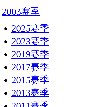
2003赛季
2025赛季
2023赛季
2019赛季
2017赛季
2015赛季
2013赛季
2011赛季