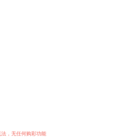
玩法，无任何购彩功能