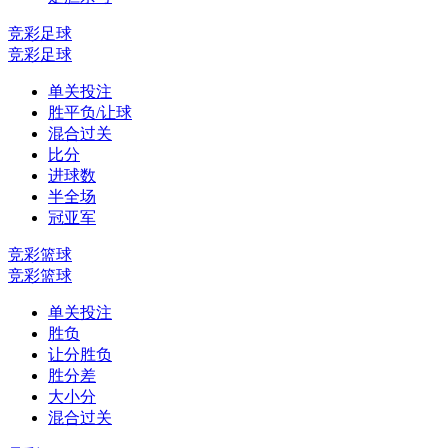
竞彩足球
竞彩足球
单关投注
胜平负/让球
混合过关
比分
进球数
半全场
冠亚军
竞彩篮球
竞彩篮球
单关投注
胜负
让分胜负
胜分差
大小分
混合过关