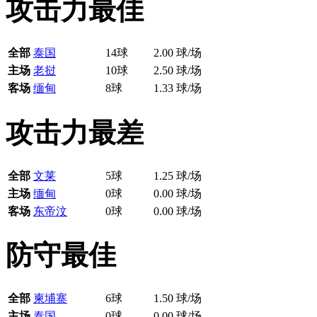
攻击力最佳
全部
泰国
14球
2.00 球/场
主场
老挝
10球
2.50 球/场
客场
缅甸
8球
1.33 球/场
攻击力最差
全部
文莱
5球
1.25 球/场
主场
缅甸
0球
0.00 球/场
客场
东帝汶
0球
0.00 球/场
防守最佳
全部
柬埔寨
6球
1.50 球/场
主场
泰国
0球
0.00 球/场