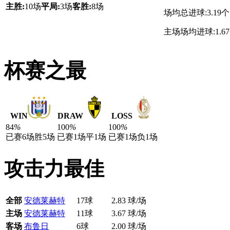
主胜:
10场
平局:
3场
客胜:
8场
场均总进球:3.19个
主场场均进球:1.6
杯赛之最
WIN
DRAW
LOSS
84
%
100
%
100
%
已赛6场
胜5场
已赛1场
平1场
已赛1场
负1场
攻击力最佳
全部
安德莱赫特
17球
2.83 球/场
主场
安德莱赫特
11球
3.67 球/场
客场
布鲁日
6球
2.00 球/场