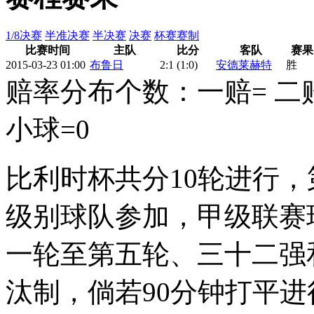
1/8决赛
半准决赛
半决赛
决赛
杯赛赛制
比赛时间
主队
比分
客队
赛果
2015-03-23 01:00
布鲁日
2
:
1
(1:0)
安德莱赫特
胜
赔率分布个数：一赔= 二赔
小球=0
比利时杯共分10轮进行
级别球队参加，甲级联赛
一轮至第五轮、三十二强
汰制，倘若90分钟打平进