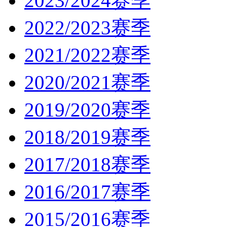
2023/2024赛季
2022/2023赛季
2021/2022赛季
2020/2021赛季
2019/2020赛季
2018/2019赛季
2017/2018赛季
2016/2017赛季
2015/2016赛季