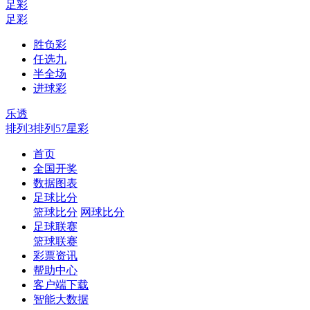
足彩
足彩
胜负彩
任选九
半全场
进球彩
乐透
排列3
排列5
7星彩
首页
全国开奖
数据图表
足球比分
篮球比分
网球比分
足球联赛
篮球联赛
彩票资讯
帮助中心
客户端下载
智能大数据