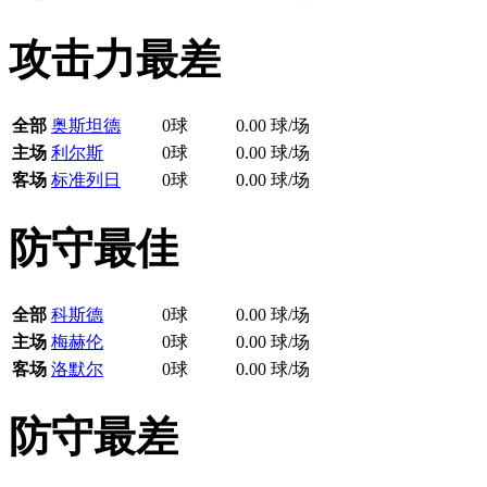
攻击力最差
全部
奥斯坦德
0球
0.00 球/场
主场
利尔斯
0球
0.00 球/场
客场
标准列日
0球
0.00 球/场
防守最佳
全部
科斯德
0球
0.00 球/场
主场
梅赫伦
0球
0.00 球/场
客场
洛默尔
0球
0.00 球/场
防守最差