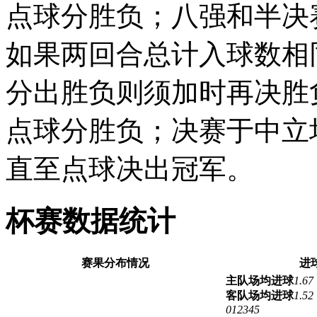
点球分胜负；八强和半决
如果两回合总计入球数相
分出胜负则须加时再决胜
点球分胜负；决赛于中立
直至点球决出冠军。
杯赛数据统计
赛果分布情况
进
主队场均进球
1.67
客队场均进球
1.52
0
1
2
3
4
5