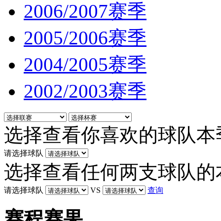
2006/2007赛季
2005/2006赛季
2004/2005赛季
2002/2003赛季
选择查看你喜欢的球队本
请选择球队
选择查看任何两支球队的
请选择球队
VS
查询
赛程赛果