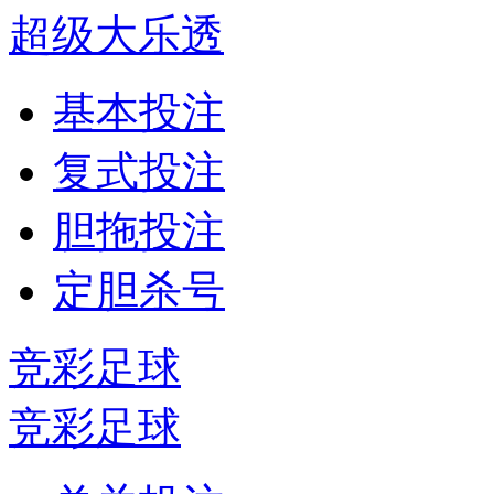
超级大乐透
基本投注
复式投注
胆拖投注
定胆杀号
竞彩足球
竞彩足球