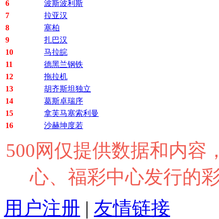
6
波斯波利斯
7
拉亚汉
8
塞柏
9
扎巴汉
10
马拉皖
11
德黑兰钢铁
12
拖拉机
13
胡齐斯坦独立
14
葛斯卓瑞序
15
拿芙马塞索利曼
16
沙赫坤度若
500网仅提供数据和内
心、福彩中心发行的
用户注册
|
友情链接