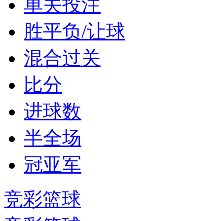
单关投注
胜平负/让球
混合过关
比分
进球数
半全场
冠亚军
竞彩篮球