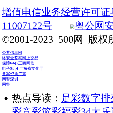
增值电信业务经营许可证粤B2
11007122号
粤公网安备 
©2001-2023 500网
公共信息网
络安全监察
网上交易
保障中心
工商网监
电子标识
广东省文化厅
备案资质
广东
网警
深圳
网警
热点导读：
足彩
数字排
彩
竞彩
篮彩
福彩3d
大乐