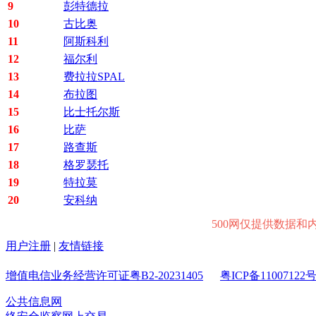
9
彭特德拉
10
古比奥
11
阿斯科利
12
福尔利
13
费拉拉SPAL
14
布拉图
15
比士托尔斯
16
比萨
17
路查斯
18
格罗瑟托
19
特拉莫
20
安科纳
500网仅提供数据
用户注册
|
友情链接
增值电信业务经营许可证粤B2-20231405
粤ICP备11007122
公共信息网