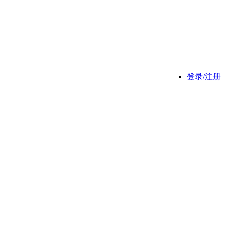
登录/注册