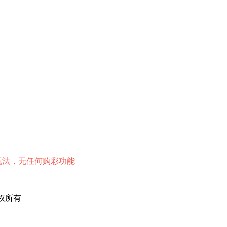
玩法，无任何购彩功能
网 版权所有