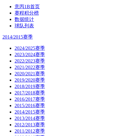
意丙1B首页
赛程积分榜
数据统计
球队列表
2014/2015赛季
2024/2025赛季
2023/2024赛季
2022/2023赛季
2021/2022赛季
2020/2021赛季
2019/2020赛季
2018/2019赛季
2017/2018赛季
2016/2017赛季
2015/2016赛季
2014/2015赛季
2013/2014赛季
2012/2013赛季
2011/2012赛季