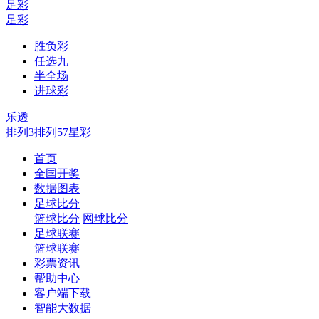
足彩
足彩
胜负彩
任选九
半全场
进球彩
乐透
排列3
排列5
7星彩
首页
全国开奖
数据图表
足球比分
篮球比分
网球比分
足球联赛
篮球联赛
彩票资讯
帮助中心
客户端下载
智能大数据