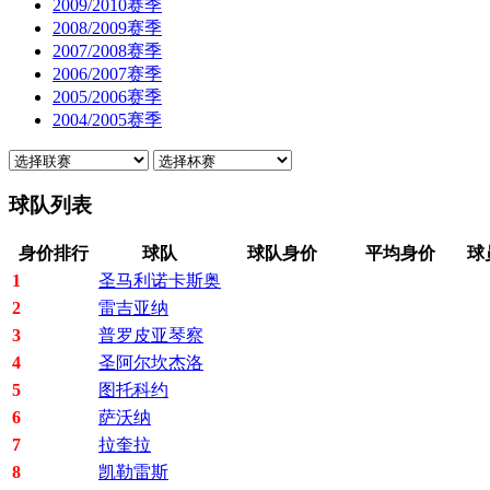
2009/2010赛季
2008/2009赛季
2007/2008赛季
2006/2007赛季
2005/2006赛季
2004/2005赛季
球队列表
身价排行
球队
球队身价
平均身价
球
1
圣马利诺卡斯奥
2
雷吉亚纳
3
普罗皮亚琴察
4
圣阿尔坎杰洛
5
图托科约
6
萨沃纳
7
拉奎拉
8
凯勒雷斯