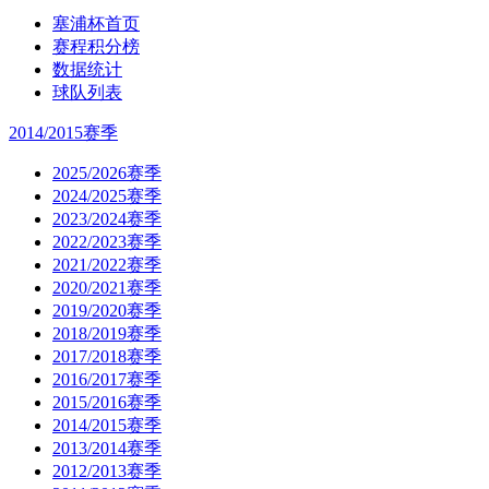
塞浦杯首页
赛程积分榜
数据统计
球队列表
2014/2015赛季
2025/2026赛季
2024/2025赛季
2023/2024赛季
2022/2023赛季
2021/2022赛季
2020/2021赛季
2019/2020赛季
2018/2019赛季
2017/2018赛季
2016/2017赛季
2015/2016赛季
2014/2015赛季
2013/2014赛季
2012/2013赛季