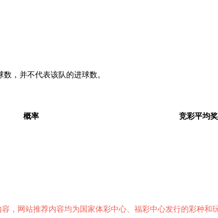
球数，并不代表该队的进球数。
概率
竞彩平均奖
和内容，网站推荐内容均为国家体彩中心、福彩中心发行的彩种和