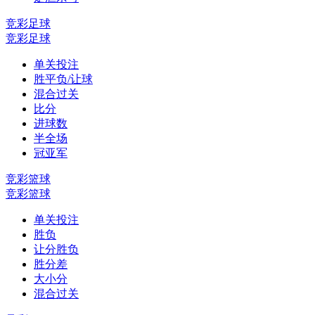
竞彩足球
竞彩足球
单关投注
胜平负/让球
混合过关
比分
进球数
半全场
冠亚军
竞彩篮球
竞彩篮球
单关投注
胜负
让分胜负
胜分差
大小分
混合过关