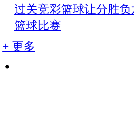
过关
竞彩篮球让分胜负
篮球比赛
+ 更多