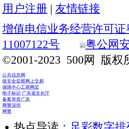
用户注册
|
友情链接
增值电信业务经营许可证粤B2
11007122号
粤公网安备 
©2001-2023 500网
公共信息网
络安全监察
网上交易
保障中心
工商网监
电子标识
广东省文化厅
备案资质
广东
网警
深圳
网警
热点导读：
足彩
数字排