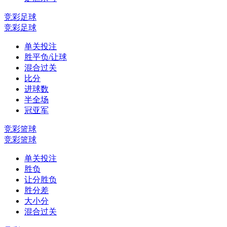
竞彩足球
竞彩足球
单关投注
胜平负/让球
混合过关
比分
进球数
半全场
冠亚军
竞彩篮球
竞彩篮球
单关投注
胜负
让分胜负
胜分差
大小分
混合过关