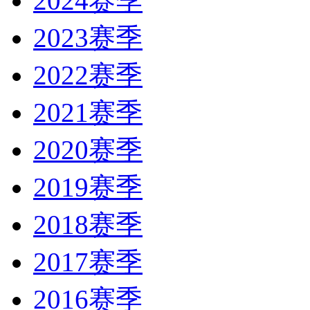
2024赛季
2023赛季
2022赛季
2021赛季
2020赛季
2019赛季
2018赛季
2017赛季
2016赛季