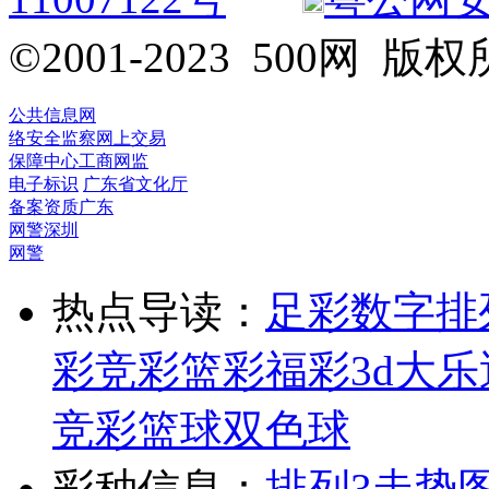
©2001-2023 500网
公共信息网
络安全监察
网上交易
保障中心
工商网监
电子标识
广东省文化厅
备案资质
广东
网警
深圳
网警
热点导读：
足彩
数字排
彩
竞彩
篮彩
福彩3d
大乐
竞彩篮球
双色球
彩种信息：
排列3走势