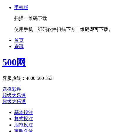
手机版
扫描二维码下载
使用手机二维码软件扫描下方二维码即可下载。
首页
资讯
500网
客服热线：4000-500-353
选择彩种
超级大乐透
超级大乐透
基本投注
复式投注
胆拖投注
定胆杀号