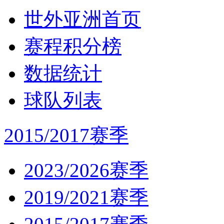
世外亚洲首页
赛程积分榜
数据统计
球队列表
2015/2017赛季
2023/2026赛季
2019/2021赛季