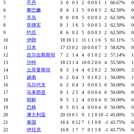
5
不丹
3
0
0
3
2
0
0
0
1
1
66.67%
0
6
黎巴嫩
8
4
1
3
5
0
0
0
3
2
62.50%
0
7
关岛
8
0
0
8
5
0
0
0
3
2
62.50%
0
8
菲律宾
8
1
1
6
5
0
0
0
3
2
62.50%
0
9
约旦
8
6
0
2
5
0
0
0
3
2
62.50%
0
10
伊朗
18
16
1
1
11
1
1
1
6
5
61.11%
5
11
日本
17
15
0
2
10
0
0
0
7
3
58.82%
0
12
吉尔吉斯斯坦
7
2
1
4
4
0
1
0
2
2
57.14%
1
13
沙特
18
13
1
4
10
0
2
0
6
4
55.56%
1
14
土库曼斯坦
8
3
1
4
4
0
2
0
2
2
50.00%
2
15
越南
6
2
0
4
3
0
1
0
2
1
50.00%
1
16
马尔代夫
6
2
0
4
3
0
0
0
3
0
50.00%
0
17
马来西亚
8
1
2
5
4
0
0
0
4
0
50.00%
0
18
朝鲜
8
5
1
2
4
0
0
0
4
0
50.00%
0
19
巴林
8
5
0
3
4
0
0
0
4
0
50.00%
0
20
澳大利亚
20
19
0
1
9
1
1
0
10
-1
45.00%
5
21
泰国
16
4
0
12
7
1
1
0
8
-1
43.75%
6
22
伊拉克
16
8
1
7
7
0
1
1
8
-1
43.75%
6