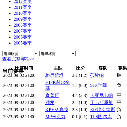
2012赛季
2011赛季
2010赛季
2009赛季
2008赛季
2007赛季
2006赛季
2005赛季
查看完整赛程>>
比赛时间
主队
比分
客队
赛果
当前赛事
2023-09-02 21:00
格尼斯坦
3
:
2
(1:2)
莎埃帕
胜
HIFK赫尔辛
SJK学院
负
2023-09-02 21:00
1
:
2
(0:0)
基
2023-09-02 21:00
查普斯
4
:
4
(2:3)
卡亚尼卡帕
平
2023-09-02 21:00
雅罗
2
:
2
(1:0)
于韦斯屈莱
平
2023-09-02 21:00
KPV科高拉
2
:
3
(1:0)
EIF埃克纳斯
负
2023-09-02 21:00
MP米克力
0
:
1
(0:1)
TPS图尔库
负