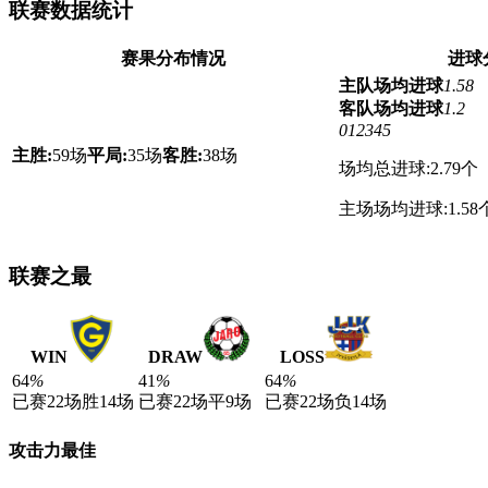
联赛数据统计
赛果分布情况
进球
主队场均进球
1.58
客队场均进球
1.2
0
1
2
3
4
5
主胜:
59场
平局:
35场
客胜:
38场
场均总进球:2.79个
主场场均进球:1.58
联赛之最
WIN
DRAW
LOSS
64
%
41
%
64
%
已赛22场
胜14场
已赛22场
平9场
已赛22场
负14场
攻击力最佳