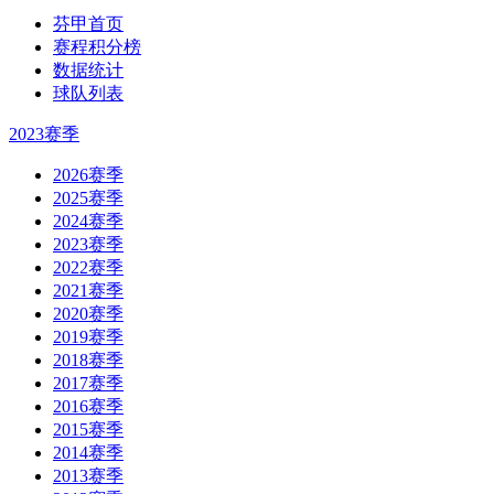
芬甲首页
赛程积分榜
数据统计
球队列表
2023赛季
2026赛季
2025赛季
2024赛季
2023赛季
2022赛季
2021赛季
2020赛季
2019赛季
2018赛季
2017赛季
2016赛季
2015赛季
2014赛季
2013赛季