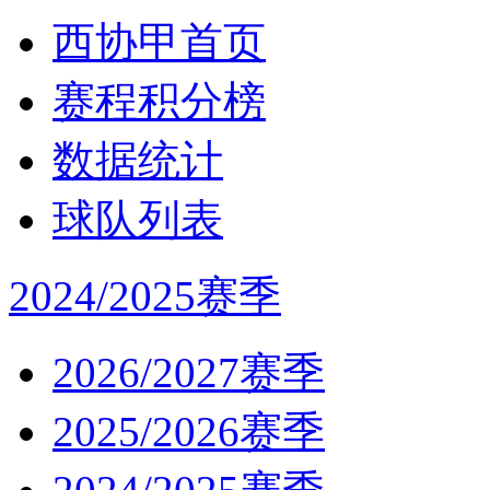
西协甲首页
赛程积分榜
数据统计
球队列表
2024/2025赛季
2026/2027赛季
2025/2026赛季