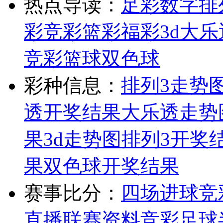
热点导读：
足彩
数字排
彩
竞彩
篮彩
福彩3d
大乐
竞彩篮球
双色球
彩种信息：
排列3走势
透开奖结果
大乐透走势
果
3d走势图
排列3开奖
果
双色球开奖结果
赛事比分：
四场进球
竞
直播
联赛资料
竞彩足球