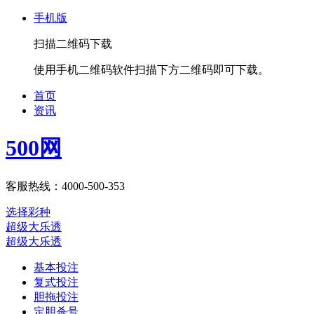
手机版
扫描二维码下载
使用手机二维码软件扫描下方二维码即可下载。
首页
资讯
500网
客服热线：4000-500-353
选择彩种
超级大乐透
超级大乐透
基本投注
复式投注
胆拖投注
定胆杀号