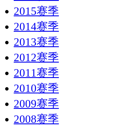
2015赛季
2014赛季
2013赛季
2012赛季
2011赛季
2010赛季
2009赛季
2008赛季