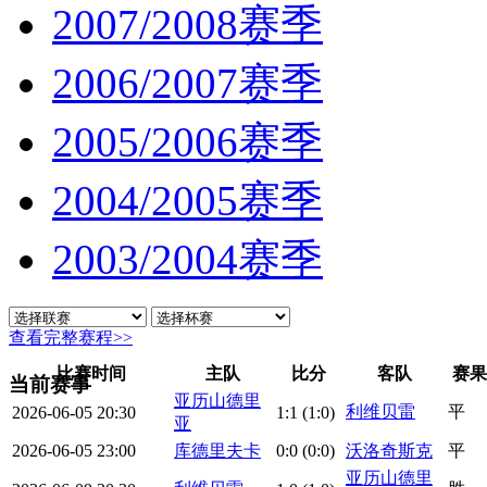
2007/2008赛季
2006/2007赛季
2005/2006赛季
2004/2005赛季
2003/2004赛季
查看完整赛程>>
比赛时间
主队
比分
客队
赛果
当前赛事
亚历山德里
利维贝雷
平
2026-06-05 20:30
1
:
1
(1:0)
亚
2026-06-05 23:00
库德里夫卡
0
:
0
(0:0)
沃洛奇斯克
平
亚历山德里