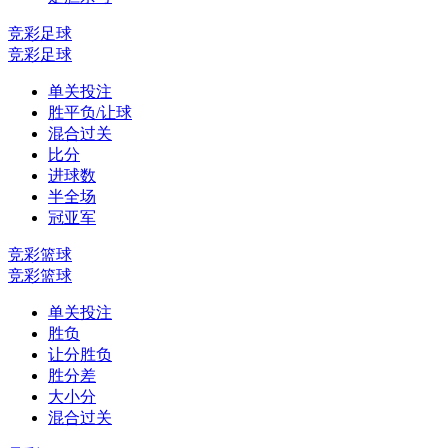
竞彩足球
竞彩足球
单关投注
胜平负/让球
混合过关
比分
进球数
半全场
冠亚军
竞彩篮球
竞彩篮球
单关投注
胜负
让分胜负
胜分差
大小分
混合过关