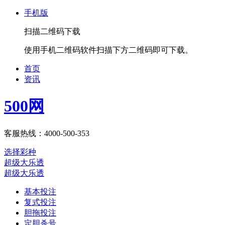
手机版
扫描二维码下载
使用手机二维码软件扫描下方二维码即可下载。
首页
资讯
500网
客服热线：4000-500-353
选择彩种
超级大乐透
超级大乐透
基本投注
复式投注
胆拖投注
定胆杀号