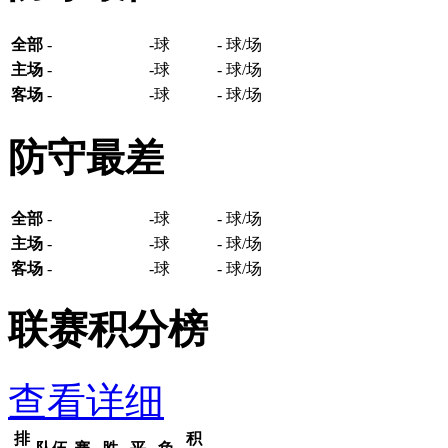
全部
-
-球
- 球/场
主场
-
-球
- 球/场
客场
-
-球
- 球/场
防守最差
全部
-
-球
- 球/场
主场
-
-球
- 球/场
客场
-
-球
- 球/场
联赛积分榜
查看详细
排
积